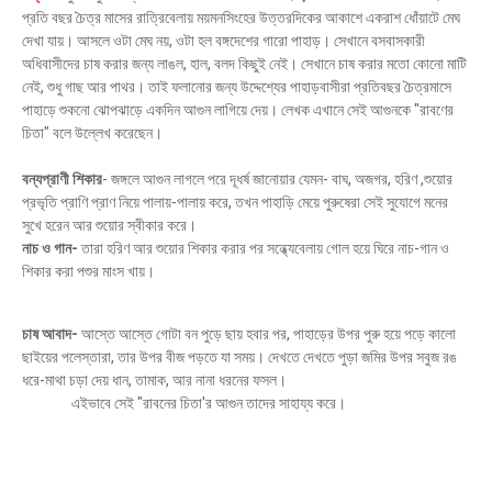
প্রতি বছর চৈত্র মাসের রাত্রিবেলায় ময়মনসিংহের উত্তরদিকের আকাশে একরাশ ধোঁয়াটে মেঘ
দেখা যায়। আসলে ওটা মেঘ নয়, ওটা হল বঙ্গদেশের গারো পাহাড়। সেখানে বসবাসকারী
অধিবাসীদের চাষ করার জন্য লাঙল, হাল, বলদ কিছুই নেই। সেখানে চাষ করার মতো কোনো মাটি
নেই, শুধু গাছ আর পাথর। তাই ফলানোর জন্য উদ্দেশ্যের পাহাড়বাসীরা প্রতিবছর চৈত্রমাসে
পাহাড়ে শুকনো ঝোপঝাড়ে একদিন আগুন লাগিয়ে দেয়। লেখক এখানে সেই আগুনকে "রাবণের
চিতা" বলে উল্লেখ করেছেন।
বন্যপ্রাণী শিকার
- জঙ্গলে আগুন লাগলে পরে দূধর্ষ জানোয়ার যেমন- বাঘ, অজগর, হরিণ ,শুয়োর
প্রভৃতি প্রাণি প্রাণ নিয়ে পালায়-পালায় করে, তখন পাহাড়ি মেয়ে পুরুষেরা সেই সুযোগে মনের
সুখে হরেন আর শুয়োর স্বীকার করে।
নাচ ও গান-
তারা হরিণ আর শুয়োর শিকার করার পর সন্ধ্যেবেলায় গোল হয়ে ঘিরে নাচ-গান ও
শিকার করা পশুর মাংস খায়।
চাষ আবাদ-
আস্তে আস্তে গোটা বন পুড়ে ছায় হবার পর, পাহাড়ের উপর পুরু হয়ে পড়ে কালো
ছাইয়ের পলেস্তারা, তার উপর বীজ পড়তে যা সময়। দেখতে দেখতে পুড়া জমির উপর সবুজ রঙ
ধরে-মাথা চড়া দেয় ধান, তামাক, আর নানা ধরনের ফসল।
এইভাবে সেই "রাবনের চিতা'র আগুন তাদের সাহায্য করে।