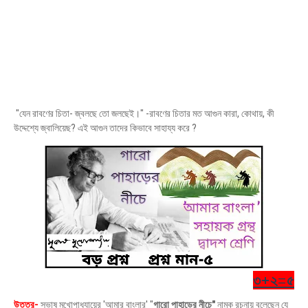
"যেন রাবণের চিতা- জ্বলছে তো জলছেই।" -রাবণের চিতার মত আগুন কারা, কোথায়, কী
উদ্দেশ্যে জ্বালিয়েছ? এই আগুন তাদের কিভাবে সাহায্য করে ?
৩+২=৫
উত্তর-
সুভাষ মুখোপাধ্যায়ের 'আমার বাংলার' "
গারো পাহাড়ের নীচে"
নামক রচনায় বলেছেন যে