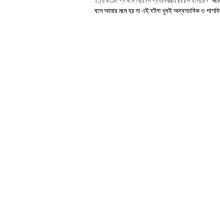
হত্যাকাণ্ড প্রসঙ্গে ব্রিটিশ প্রধানমন্ত্রী চার্চিল বলেছেন "
জাল
বলে আমার মনে হয় না এই ঘটনা খুবই অস্বাভাবিক ও পাশব