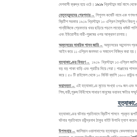
দেশবাসী ক্রুদ্ধ হয়ে ওঠে।
১৯১৯
খ্রিস্টাব্দে মার্চ মাসে থে
নেতৃত্ববৃন্দদের গ্রেপ্তার→
পিপুলস কমেটি নামে এক গণসংগ
ব্রিটিশ সরকার ১৯১৯ খ্রিস্টাব্দে ১০ এপ্রিল সৈফুদ্দিন কি
গান্ধীজিকে গ্রেফতার খবর ছড়িয়ে পড়লে লাহোর ধর্মঘট
এবং ইউরোপীয় নারী-পুরুষের ওপর আক্রমণ চালায়।
অমৃতসরের সামরিক শাসন জারি→
অমৃতসরের আন্দোলন প্রবল
আইন করে ১১ এপ্রিল জনসভা ও সমাবেশ নিষিদ্ধ করা হয়।
হত্যাকাণ্ডের বিবরণ→
১৯১৯ খ্রিস্টাব্দে ১৩ এপ্রিল জালি
বড় বড় পাকা বাড়ি এবং প্রাচীর দিয়ে গেরা। পাঞ্জাবের শাস
করে। ৫০ টি রাইফেল থেকে ১০ মিনিট ব্যাপি ১৬০০ রাউন্ড গ
ভয়াবহতা→
এই হত্যাকাণ্ডে মৃতের সংখ্যা ৩৭৯ জন এবং আ
শিশু,নারী,পুরুষ নির্বিশেষে সাধারণ মানুষের ভয়াবহ ক্ষতির সম
হত্যাকাণ্
হত্যাকাণ্ডের ঘটনার প্রতিবাদে ব্রিটিশ শাসনে প্রকৃত রূপট
ঘটনার প্রতিবাদে রবীন্দ্রনাথ ঠাকুর নাইট উপাধি ত্যাগ করেন।
উপসংহার→
জালিয়ান ওয়ালাবাগের হত্যাকান্ড কেবলমাত্