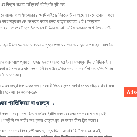
কে এই বিপ্লব পাঞ্জাবে অগ্নিগর্ভ পরিস্থিতি সৃষ্টি করে।
ঠন লাহোর ও অম্রিতসরের রাওলাট আইনের বিরুদ্ধে তীব্র আন্দোলন গড়ে তোলে। ফলে
চলু ও ডক্টর সত্যপাল কে গ্রেপ্তার করলে জনতা উত্তেজিত হয়ে ওঠে। অন্যদিকে
 পালিত হয়। তারপর উত্তেজিত জনতা বিভিন্ন সরকারি অফিস-আদালত ও টেলিফোন লাইন
 হয়ে উঠলে জেনারেল ডায়ারের নেতৃত্বে পাঞ্জাবের শাসনভার তুলে দেওয়া হয়। সামরিক
য়ান ওয়ালাবাগে প্রায় ১০ হাজার জনতা সমবেত হয়েছিল। সভাস্থল টির চারিদিকে ছিল
নকর্তা মাইকেল ও ডায়ার সেনাবাহিনী নিয়ে উত্তেজিত জনতাকে সতর্ক না করে গুলিবর্ষণ শুরু
ুলি চালানো হয়।
হতের সংখ্যা ছিল ১২০০ জন। সরকারী হিসেবে মৃতের সংখ্যা ১০০০ ছাড়িয়ে যায়। এবং
Ads
্মুখীন হতে হয় এই হত্যাকাণ্ডে।
ডের প্রতিক্রিয়া বা গুরুত্ব→
ি প্রকাশ হয়। দেশে-বিদেশে সর্বত্র ব্রিটিশ সরকারের নগ্ন রূপ প্রকাশ পায়। এই
 গান্ধীজী সহ জাতীয় কংগ্রেসের নেতৃত্ব বৃন্দ এই ঘটনার তীব্র নিন্দা করেন।
র ভারতে না সমগ্র বিশ্বব্যাপী আলোড়ন তুলেছিল। এমনকি ব্রিটিশ সরকারও এই