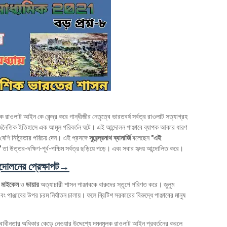
ূলক রাওলাট আইন কে কেন্দ্র করে গান্ধীজীর নেতৃত্বে ভারতবর্ষ সর্বত্র রাওলাট সত্যাগ্রহ
ে রাজনৈতিক ইতিহাসে এক আমূল পরিবর্তন ঘটে। এই আন্দোলন পাঞ্জাবে ব্যাপক আকার ধারণ
ি নিষ্ঠুরতার পরিচয় দেন। এই প্রসঙ্গে
সুরেন্দ্রনাথ ব্যানার্জি
বলেছেন
"এই
"
তা উত্তর-দক্ষিণ-পূর্ব-পশ্চিম সর্বত্র ছড়িয়ে পড়ে। এবং সবার হৃদয় আন্দোলিত করে।
্দোলনের প্রেক্ষাপট→
র মাইকেল
ও
ডায়ার
অত্যাচারী শাসন পাঞ্জাবকে বারুদের স্তূপে পরিণত করে। জুলুম
বং পাঞ্জাবের উপর চরম নির্যাতন চালায়। ফলে ব্রিটিশ সরকারের বিরুদ্ধে পাঞ্জাবের মানুষ
বাধীনতার অধিকার কেড়ে নেওয়ার উদ্দেশ্যে দমনমূলক রাওলাট আইন প্রবর্তনের করলে