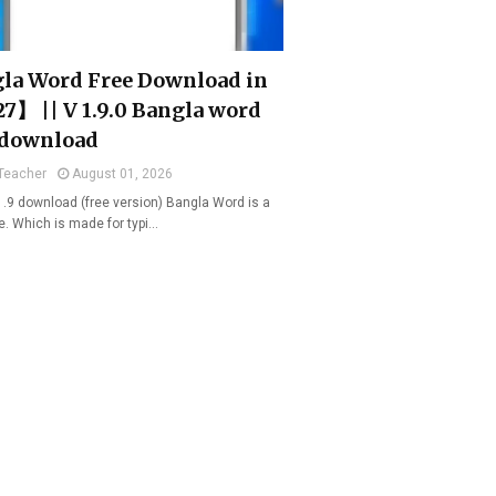
la Word Free Download in
7】 || V 1.9.0 Bangla word
 download
Teacher
August 01, 2026
1.9 download (free version) Bangla Word is a
e. Which is made for typi…