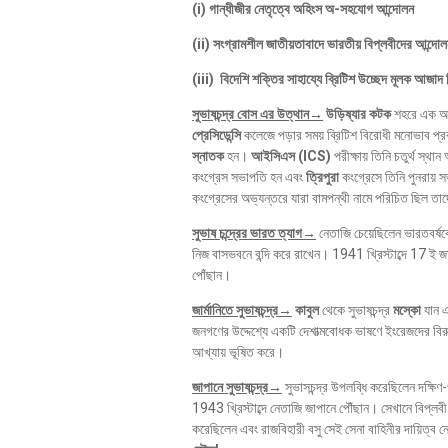
(i) গান্ধীজীর নেতৃত্বে অহিংস অ-সহযোগ আন্দোলন
(ii) সংগ্রামশীল জাতীয়তাবাদে ভারতীয় বিপ্লবীদের আন্দো
(iii) বিদেশি শক্তির সাহায্যে ব্রিটিশ উচ্ছেদ মূলক আজাদ 
সুভাষচন্দ্র বোস এর উত্থান→
উড়িষ্যার কটক
শহরে এক অ
প্রেসিডেন্সি
কলেজে পড়ার সময় ব্রিটিশ বিরোধী মনোভাব প্
স্নাতক
হন।
আইসিএস (ICS)
পরীক্ষায় তিনি চতুর্থ স্থ
কংগ্রেস সভাপতি হন এবং
ত্রিপুরা
কংগ্রেসে তিনি পুনরায় সভ
কংগ্রেসের অভ্যন্তরে যারা বামপন্থী নামে পরিচিত ছিল ত
সুভাষ চন্দ্রের ভারত ত্যাগ→
নেতাজি চেয়েছিলেন ভারতবর্ষ
নিজ বাসভবনে বন্দি করে রাখেন। 1941 খ্রিস্টাব্দে 17 ই জা
পোঁছান।
জার্মানিতে সুভাষচন্দ্র→
কাবুল
থেকে সুভাষচন্দ্র
মস্কো
যান এ
জনগণের উদ্দেশ্যে একটি দেশাত্মবোধক ভাষণে ইংরেজদের বিরুদ্
আখ্যায় ভূষিত করে।
জাপানে সুভাষচন্দ্র→
সুভাসচন্দ্র উপলব্ধি করেছিলেন দক্ষিণ-
1943 খ্রিস্টাব্দে নেতাজি জাপানে পৌঁছান। সেখানে বিপ্লবী 
করেছিলেন এবং রাজবিহারী বসু সেই সেনা বাহিনীর দায়িত্ব ন