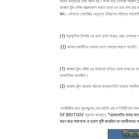
ভারত উদ্ধারের চেষ্টা ব্যার্থ হয়। বাধ্য হয়ে নেতাজি আজাদ 
আজাদ হিন্দ ফৌজ আত্মসমর্পণ করতে বাধ্য হন এবং বলা হয়ে 
যান
। এইভাবে নেতাজির নেতৃত্বে বহিরাগত শক্তির সহযোগীতায়
(1)
প্রাকৃতিক বিপর্যয় এর ফলে দুর্গম পাহাড় ঘেরা এলাকায
(2)
আসলে জার্মানিও যথাযথ ভাবে সাহায্য করতে পারেনি। য
(1)
আজাদ হিন্দ ফৌজ এর সাহায্যে বাইরে থেকে ভারতের স্বাধ
ত্বরান্বিত করেছিল।
(2)
আজাদ হিন্দ সরকার গঠনের মাধ্যমে তিনি ভারতে স্বাধী
গান্ধীজীর মতে সুভাষচন্দ্র বোস জাতি-ধর্ম-বর্ণ নির্বিশ
OF BRITISH'
গ্রন্থে বলেছেন,
"হ‍্যেমলেটের বাবার মতো
ধারণ করে সভাপক্ষে যে ত্রাস সৃষ্টি করেছিল তা স্বাধীনতা