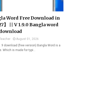
la Word Free Download in
7】 || V 1.9.0 Bangla word
 download
Teacher
August 01, 2026
1.9 download (free version) Bangla Word is a
e. Which is made for typi…