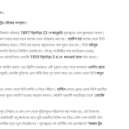
লন।
হিন্দ ফৌজের সংগ্রাম।
ভিজাত পরিবারে
1897 খ্রিস্টাব্দে 23 শে জানুয়ারি
সুভাষচন্দ্র বোস জন্মগ্রহণ করেন।
রকাশ করার জন্য তাকে কলেজ থেকে বহিষ্কার করা হয়।
স্কটিশ চার্চ
কলেজ থেকে তিনি
ান অধিকার করেন। তিনি কংগ্রেসের আন্দোলনের সঙ্গে যুক্ত হয়ে যান। তিনি
হরিপুরা
াপতি হিসেবে নির্বাচিত হয়েছিলেন। কিন্তু গান্ধীজীর সঙ্গে মতবিরোধ হওয়ায়,
াদের সহযোগিতায় নেতাজি
1939 খ্রিস্টাব্দে 3 রা মে ফরওয়ার্ড ব্লক
গঠন করেন।
কে স্বাধীন করতে এবং ব্রিটিশ সরকারও এটি বুঝতে পেরে তাকে কলকাতা
এলগিন রোডে
নুয়ারি নেতাজি পুলিশের চোখ ফাঁকি দিয়ে গৃহ ত্যাগ করে এবং সেখান থেকে তিনি
কাবুল
বং সেখান থেকে তিনি বার্লিন এ গিয়ে পৌঁছান।
বার্লিনে
বেতার কেন্দ্র থেকে তিনি ভারতীয়
ধে যুদ্ধে অবতীর্ণ হওয়ার আহ্বান জানান। জার্মানি প্রবাসী ভারতীয়রা তাকে '
নেতাজি
'
পূর্ব এশিয়ার যে কোন দেশ থেকে মুক্তিযুদ্ধ পরিচালনা করা সহজ হবে, এই উদ্দেশ্যে
রাজবিহারী বসু জাপানের হাতে বন্দি ভারতীয় সৈনিক দের নিয়ে একটা সেনা বাহিনী গঠন
েতাজির হাতে তুলে দিয়েছিলেন। সুভাষচন্দ্র ওই বাহিনীর নাম রেখেছিলেন
'আজাদ হিন্দ