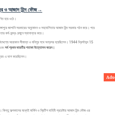
ন্দ্র ও আজাদ হিন্দ ফৌজ→
াণিত হয়ে ওঠে।
রে জাপানি সরকারের অনুমোদন ও সহযোগিতায় আজাদ হিন্দ সরকার গঠন করে। পরে
 কর্ম কেন্দ্র রেঙ্গুনে স্থানান্তর করে।
 আরাকান সীমান্ত ও মনিপুর পথে অগ্রসর হয়েছিলেন। 1944 খ্রিস্টাব্দে 15
 এবং
সর্ব প্রথম ভারতীয় পতাকা উত্তোলন করেন।
েড এ ভাগ করেছিলেন।
Ads
। কিন্তু অল্পকালের মধ্যেই মার্কিন ও ব্রিটিশ বাহিনী প্রচেষ্টায় আজাদ হিন্দ ফৌজ এর