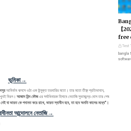
Bang
【202
free
Test 
bangla 
softwar
ভূমিকা→
 বসুর
আবির্ভাব ঝলসে ওঠা এক উন্মুক্ত তরবারির মতো। তার মতো তীক্ষ্ণ প্রতিভাবান,
সে খুবই বিরল।
আজাদ হিন্দ ফৌজ
এর সর্বাধিনায়ক হিসাবে নেতাজি সুভাষচন্দ্র বোস তার শেষ
 নেই যা ভারত কে পদানত করে রাখে, ভারত স্বাধীন হবে, তা হবে অনতি কালের মধ্যে"।
বাধীনতা আন্দোলনে নেতাজি→
।