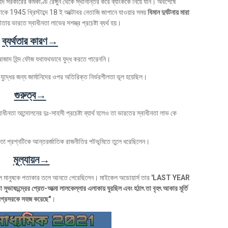
হিন্দ সরকারের কর্মকাণ্ড রেঙ্গুন থেকে স্থানান্তর করে ব্যাংককে নিয়ে যান। অবশেষে
থাকে 1945 খ্রিস্টাব্দে 18 ই অক্টোবর নেতাজি জাপানে যাওয়ার সময়
বিমান দুর্ঘটনায় মারা
 ভারতে স্বাধীনতা লাভের সশস্ত্র প্রচেষ্টা ব্যর্থ হয়।
ব্যর্থতার কারণ→
় আজাদ হিন্দ ফৌজ যথাযথভাবে যুদ্ধ করতে পারেননি।
ুদ্ধের জন্য জার্মানিদের ওপর অতিরিক্ত নির্ভরশীলতা ভূল হয়েছিল।
গুরুত্ব→
ীনতা আন্দোলনের দুঃ-সাহসী প্রচেষ্টা ব্যার্থ হলেও তা ভারতের স্বাধীনতা লাভ কে
নতা প্রশ্নটিকে আন্তরর্জাতিক রাজনীতির পটভূমিতে তুলে ধরেছিলেন।
মূল্যায়ন→
েষে সকল মানুষকে পতাকার তলে আনতে পেরেছিলেন। মাইকেল অডোয়ার্স তার
'LAST YEAR
 সুভাষচন্দ্রের প্রেত-আত্মা লালকেল্লার এলাকায় ঘুরছিল এবং হঠাৎ তা বৃহৎ আকার মূর্তি
র অগ্রসরকে সহজ করেছে"
।