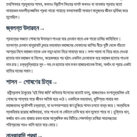
তহশিলদার প্রমুখদের শাসন, কখনও ব্রিটিশ সিংহের দাপট কখনও বা নানকার প্রথার মতাে
নানারকম দমনপীড়নজনিত প্রথা গারাে পাহাড়ে বসবাসকারী সাধারণ মানুষদের জীবন দুর্বিষহ করে
তুলেছিল।
জ্বলন্ত উদারহন→
প্রবন্ধের শুরুতে শােষণের উদাহরণ পাওয়া যায় চেংমান নামে এক গারাে চাষির কাহিনিতে।
হতভাগ্য চেংমান হালুয়াঘাট বন্দরে মনমােহন মহাজনের দোকানের ঝাপির নীচে বৃষ্টি থেকে বাঁচতে
আশ্রয় নিলে মহাজন তাকে এক নতুন ছাতা দিয়ে সাহায্য করে। নগদ পয়সা না নিয়ে ধারে দেওয়া
ছাতার দাম মহাজন না নিলেও, কয়েকবছর পর হঠাৎ একদিন চেংমানকে ধরে মহাজন ছাতার পাওনা
দাম চায়। চক্রবৃদ্ধিহারে সুদ - সহ সে ছাতার দাম তখন হাজারখানেক টাকা, অর্থাৎ যা প্রায় একটা
হাতির দামের সমান।
শাসন - শোষণের চিত্র→
রবীন্দ্রনাথ ঠাকুরের 'দুই বিঘা জমি' কবিতার উপেনের মতােই ডালু, হাজংদেরও বংশানুক্রমিক এই
শােষণের পাল্লায় পড়ে জীবন অতিষ্ঠ হয়ে ওঠে। একদিকে মনমােহন, কুটিশ্বর সাহার মত
মহাজনদের সুকৌশলী চক্রান্ত, যা বংশপরম্পরায় ঋণ চুকিয়ে শাসন চলতে বাধ্য করে। অন্যদিকে
স্বমহিমায় রয়েছে জমিদাররা, তার পাওনা না মেটালে চাষি ঘরে ধান তুলতে পারে না। চুক্তির ধান,
কর্জার ধান এবং হাজার রকম বাজে আনুষঙ্গিক কর মিটিয়ে শেষপর্যন্ত চাষিরা সারাবছরের
পরিশ্রমের পরও খালি হাতে ঘরে ফেরে।
নানকারাদি প্রথা→