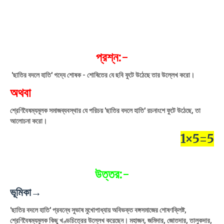
প্রশ্ন:-
'ছাতির বদলে হাতি' গদ্যে শােষক - শােষিতের যে ছবি ফুটে উঠেছে তার উল্লেখ করাে।
অথবা
শ্রেণিবৈষম্যমূলক সমাজব্যবস্থার যে পরিচয় 'ছাতির বদলে হাতি' রচনাংশে ফুটে উঠেছে, তা
আলােচনা করাে।
1×5=5
উত্তর:-
ভূমিকা→
'ছাতির বদলে হাতি' প্রবন্ধে সুভাষ মুখােপাধ্যায় অবিভক্ত বঙ্গসমাজের শােষণক্লিষ্ট,
শ্রেণিবৈষম্যমূলক কিছু খণ্ডচিত্রের উল্লেখ করেছেন। মহাজন, জমিদার, জোতদার, তালুকদার,