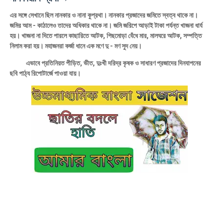
এর সঙ্গে সেখানে ছিল নানকার ও নানা কুপ্রথা। নানকার প্রজাদের জমিতে স্বত্ব থাকে না।
জমির আম - কাঠালেও তাদের অধিকার থাকে না। জমি জরিপে আড়াই টাকা পর্যন্ত খাজনা ধার্য
হয়। খাজনা না দিতে পারলে কাছারিতে আটক, পিছমােড়া বেঁধে মার, মালঘরে আটক, সম্পত্তি
নিলাম করা হয়। মহাজনরা কর্জা ধানে এক মণে দু - মণ সুদ নেয়।
এভাবে প্রতিনিয়ত পীড়িত, ভীত, দুঃখী দরিদ্র কৃষক ও সাধারণ প্রজাদের দিনযাপনের
ছবি পাঠ্য রিপােটার্জে পাওয়া যায়।