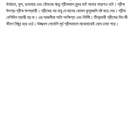
উর্বরতা, ফুল, রংবাহার এবং যৌবনের ঋতু৷ গ্রীষ্মকাল সুন্দর বটে আবার খারাপও বটে। গ্রীষ্ম
উদগ্র৷ গ্রীষ্ম ক্ষণস্থায়ী। গ্রীষ্মের খর বায়ু মে মাসের কোমল কুসুমগুলি নষ্ট করে দেয়। গ্রীষ্ম
বেশিদিন স্থায়ী হয় না। এর সময়সীমা অতি সংক্ষিপ্ত এবং নির্দিষ্ট। তীব্রদাহী গ্রীষ্মের দিন কী
ভীষণ নিষ্ঠুর হয়ে ওঠে। উজ্জ্বল সােনালি সূর্য গ্রীষ্মকালে মাঝেমাঝেই মেঘে ঢাকা পড়ে।