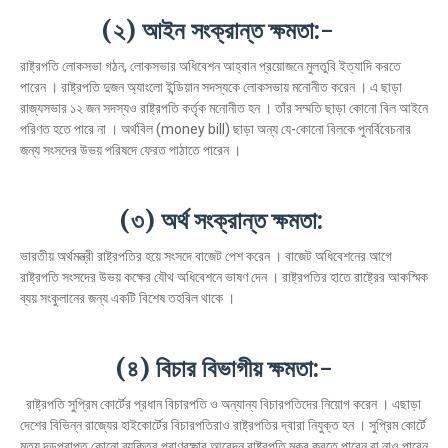
(২) আইন সংক্রান্ত ক্ষমতা:-
রাষ্ট্রপতি লোকসভা গঠন, লোকসভার অধিবেশন আহ্বান প্রয়োজনে মুলতুবি ইত্যাদি করতে
পারেন । রাষ্ট্রপতি দুজন অ্যাংলো ইন্ডিয়ান সদস্যকে লোকসভায় মনোনীত করেন । এ ছাড়া
রাজ্যসভার ১২ জন সদস্যও রাষ্ট্রপতি কর্তৃক মনোনীত হন । তাঁর সম্মতি ছাড়া কোনো বিল আইনে
পরিণত হতে পারে না । অর্থবিল (money bill) ছাড়া অন্য যে-কোনো বিলকে পুনর্বিবেচনার
জন্য সংসদের উভয় পরিষদে ফেরত পাঠাতে পারেন ।
(৩) অর্থ সংক্রান্ত ক্ষমতা:
ভারতীয় অর্থমন্ত্রী রাষ্ট্রপতির হয়ে সংসদে বাজেট পেশ করেন । বাজেট অধিবেশনের আগে
রাষ্ট্রপতি সংসদের উভয় কক্ষের যৌথ অধিবেশনে ভাষণ দেন । রাষ্ট্রপতির হাতে রাষ্ট্রের আকস্মিক
ব্যয় সংকুলানের জন্য একটি বিশেষ তহবিল থাকে ।
(৪) বিচার বিভাগীয় ক্ষমতা:-
রাষ্ট্রপতি সুপ্রিম কোর্টের প্রধান বিচারপতি ও অন্যান্য বিচারপতিদের নিয়োগ করেন । এছাড়া
দেশের বিভিন্ন রাজ্যের হাইকোর্টের বিচারপতিরাও রাষ্ট্রপতির দ্বারা নিযুক্ত হন । সুপ্রিম কোর্টে
মৃত্যু দন্ডপ্রাপ্ত কোনো ব্যক্তির প্রাণরক্ষার আবেদন রাষ্ট্রপতি মকুব করতে পারেন বা নাও পারেন