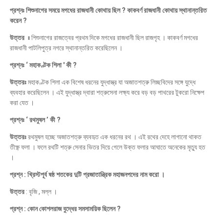
প্রশ্নঃ শিশুনাগের সময়ে মগধের রাজধানী কোথায় ছিল ? কাকবর্ণ রাজধানী কোথায় স্থানান্তরিত
করেন ?
উত্তর ঃ
শিশুনাগের রাজত্বের প্রথম দিকে মগধের রাজধানী ছিল রাজগৃহ । কাকবর্ণ মগধের
রাজধানী পাটলিপুত্র নগরে স্থানান্তরিত করেছিলেন ।
প্রশ্নঃ ‘ মহাকণ্টক শিলা ' কী ?
উত্তরঃ
মহাকণ্টক শিলা এক বিশেষ ধরনের যুদ্ধাস্ত্র যা অজাতশত্রু লিচ্ছবিদের সঙ্গে যুদ্ধে
ব্যবহার করেছিলেন । এই যুদ্ধাস্ত্র দ্বারা শত্রুসেনা লক্ষ্য করে বড় বড় পাথরের টুকরো নিক্ষেপ
করা যেত ।
প্রশ্নঃ ‘ রথমুষল ’ কী ?
উত্তরঃ
রথমুষল হচ্ছে অজাতশত্রু ব্যবহৃত এক ধরনের রথ । এই রথের দেহে লাগানো থাকত
তীক্ষ্ণ ফলা । ফলে রথটি শত্রু সেনার ভিতর দিয়ে গেলে উক্ত ফলার আঘাতে অনেকের মৃত্যু হত
।
প্রশ্ন : খ্রিস্টপূর্ব ষষ্ঠ শতকের দুটি প্রজাতান্ত্রিক মহাজনপদের নাম করো ।
উত্তর
: বৃজি , মল্ল ।
প্রশ্ন : কোন কোশলরাজ বুদ্ধের সমসাময়িক ছিলেন ?