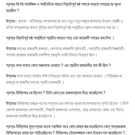
প্রশ্নঃ কি কি সামাজিক ও অর্থনৈতিক কারণে খ্রিস্টপূর্ব ষষ্ঠ শতকে ভারতে নগরায়ণের সূচনা
হয়েছিল ?
উত্তর :
ব্যবসা - বাণিজ্যের সম্প্রসারণের ফলে নতুন নতুন সমৃদ্ধ জনপদের উদ্ভব শ্রেষ্ঠী ও
বণিক সম্প্রদায়ের ক্ষমতা বৃদ্ধির ফলে খ্রিস্টপূর্ব ষষ্ঠ শতাব্দীতে দ্রুত নগরায়ণের শুরু হয় ।
প্রশ্নঃ খ্রিস্টপূর্ব ষষ্ঠ শতাব্দীতে প্রাচীন ভারতে গড়ে ওঠা কয়েকটি নগরের নাম লিখ ।
উত্তরঃ
মগধের রাজধানী রাজগৃহ , কোশলের রাজধানী শ্রাবন্তী , অবন্তীর রাজধানী উজ্জয়িনী ,
গান্ধার রাজ্যের রাজধানী তক্ষশীলা প্রভৃতি নগরী হিসাবে বিখ্যাত ছিল ।
প্রশ্নঃ মগধ বলতে কোন্ অঞ্চলকে বোঝাত ? এর প্রাচীন রাজধানীর নাম কী ছিল ?
উত্তরঃ
মগধ বলতে বর্তমান দক্ষিণ বিহারের পাটনা এবং গয়া জেলাকে বোঝাত । গিরিব্রজ বা
রাজগৃহ বা রাজগীর মগধের প্রাচীন রাজধানী ।
প্রশ্নঃ বিম্বিসার কে ছিলেন ? তিনি কোন্ চার রাজকন্যাকে বিয়ে করেছিলেন ?
উত্তরঃ
বিম্বিসার হর্ষঙ্ক বংশের সন্তান এবং মগধের প্রথম উল্লেখযোগ্য নৃপতি ছিলেন । তিনি
কোশল রাজকন্যা কোশলদেবী , লিচ্ছবি রাজকন্যা চেলন্নাহ , মদ্র রাজকন্যা ক্ষেমা এবং বিদেহ
রাজকন্যা বাসকীকে বিয়ে করেছিলেন ।
প্রশ্নঃ বিম্বিসার যুদ্ধ দ্বারা কাকে পরাজিত করে কোন রাজ্য জয় করেছিলেন কোন্ গান্ধাররাজ
বিম্বিসারের কাছে দূত পাঠিয়েছিলেন ? বিম্বিসার বৌদ্ধসঙ্ঘকে কোন্ উদ্যান দান করেছিলেন ?