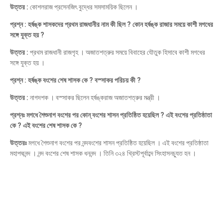
উত্তর :
কোশলরাজ প্রসেনজিৎ বুদ্ধের সমসাময়িক ছিলেন ।
প্রশ্ন : হর্ষঙ্ক শাসকদের প্রথম রাজধানীর নাম কী ছিল ? কোন হর্ষঙ্ক রাজার সময়ে কাশী মগধের
সঙ্গে যুক্ত হয় ?
উত্তর :
প্রথম রাজধানী রাজগৃহ । অজাতশত্রুর সময়ে বিবাহের যৌতুক হিসাবে কাশী মগধের
সঙ্গে যুক্ত হয় ।
প্রশ্ন : হর্ষঙ্ক বংশের শেষ শাসক কে ? বস্সাকর পরিচয় কী ?
উত্তর :
নাগদশক । বস্সাকর ছিলেন হর্ষঙ্করাজ অজাতশত্রুর মন্ত্রী ।
প্রশ্নঃ মগধে শৈশুনাগ বংশের পর কোন্ বংশের শাসন প্রতিষ্ঠিত হয়েছিল ? এই বংশের প্রতিষ্ঠাতা
কে ? এই বংশের শেষ শাসক কে ?
উত্তরঃ
মগধে শৈশুনাগ বংশের পর নন্দবংশের শাসন প্রতিষ্ঠিত হয়েছিল । এই বংশের প্রতিষ্ঠাতা
মহাপদ্মনন্দ । নন্দ বংশের শেষ শাসক ধননন্দ । তিনি ৩২৪ খ্রিস্টপূর্বাব্দে সিংহাসনচ্যুত হন ।