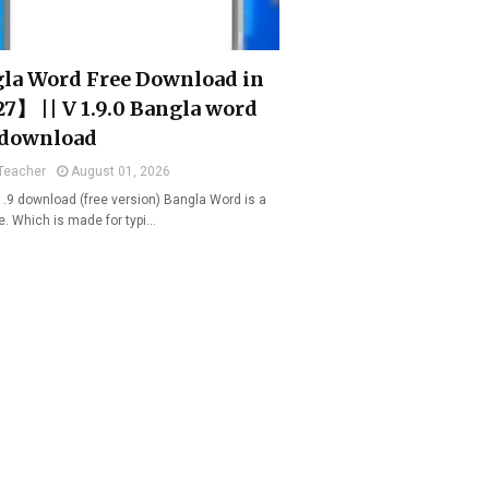
la Word Free Download in
7】 || V 1.9.0 Bangla word
 download
Teacher
August 01, 2026
1.9 download (free version) Bangla Word is a
e. Which is made for typi…