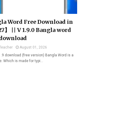
la Word Free Download in
7】 || V 1.9.0 Bangla word
 download
Teacher
August 01, 2026
1.9 download (free version) Bangla Word is a
e. Which is made for typi…