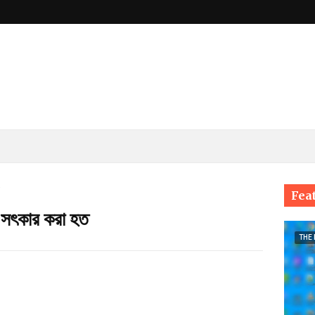
Fea
হ সৎকার করা হত
THE