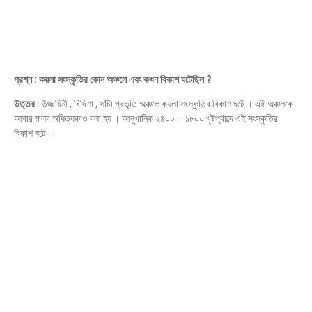
প্রশ্ন : কয়লা সংস্কৃতির কোন অঞ্চলে এবং কখন বিকাশ ঘটেছিল ?
উত্তর :
উজ্জয়িনী , বিদিশা , সাঁচী প্রভৃতি অঞ্চলে কয়লা সংস্কৃতির বিকাশ ঘটে । এই অঞ্চলকে
আবার মালব অধিত্যকাও বলা হয় । আনুখানিক ২৪০০ – ১৮০০ খৃষ্টপূর্বাব্দে এই সংস্কৃতির
বিকাশ ঘটে ।