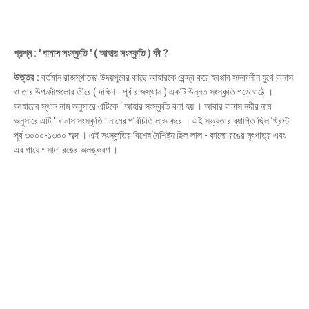
প্রশ্ন : ' বানাস সংস্কৃতি ' ( আহার সংস্কৃতি ) কী ?
উত্তর :
বর্তমান রাজস্থানের উদয়পুরের কাছে আহারকে কেন্দ্র করে হরপ্পার সমকালীন যুগে বানাস
ও তার উপনদীগুলোর তীরে ( দক্ষিণ - পূর্ব রাজস্থান ) একটি উন্নত সংস্কৃতি গড়ে ওঠে ।
আহারের স্থান নাম অনুসারে এটিকে ‘ আহার সংস্কৃতি বলা হয় । আবার বানাস নদীর নাম
অনুসারে এটি ‘ বানাস সংস্কৃতি ' নামের পরিচিতি লাভ করে । এই সভ্যতার ব্যাপ্তি ছিল খ্রিস্ট
পূর্ব ৩০০০-১৩০০ অব্দ । এই সংস্কৃতির বিশেষ বৈশিষ্ট্য ছিল লাল - কালো রঙের মৃৎপাত্র এবং
এর গায়ে • সাদা রঙের অলঙ্করণ ।