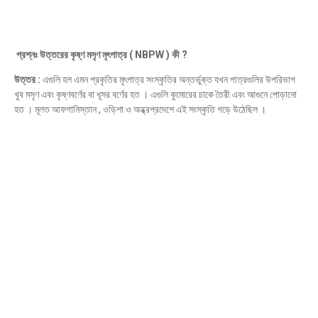
প্রশ্নঃ উত্তরের কৃষ্ণ মসৃণ মৃৎপাত্র ( NBPW ) কী ?
উত্তর :
এগুলি হল এমন প্রকৃতির মৃৎপাত্র সংস্কৃতির অন্তর্ভুক্ত যখন পাত্রগুলির উপরিভাগ
খুব মসৃণ এবং কৃষ্ণবর্ণের বা ধূসর বর্ণের হত । এগুলি কুমোরের চাকে তৈরী এবং আগুনে পোড়ানো
হত । মূলত আফগানিস্তান , ওড়িশা ও অন্ধ্রপ্রদেশে এই সংস্কৃতি গড়ে উঠেছিল ।