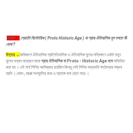
প্রশ্ন →
প্রোটো হিস্টোরিক ( Proto Historic Age ) বা প্রায় ঐতিহাসিক যুগ বলতে কী
বোঝ ?
উত্তর →
অধিকাংশ ঐতিহাসিক প্রাগৈতিহাসিক ও ঐতিহাসিক যুগের সন্ধিক্ষণে একটা নতুন
যুগের সন্ধান করেছেন যাকে
প্রায় ঐতিহাসিক বা Proto - Historic Age বলে
অভিহিত
করা হয় । এই পর্বে লিপির আবিষ্কার হয়েছিল কিন্তু সেই লিপির অদ্যাবধি পাঠোদ্ধার সম্ভব
হয়নি । যেমন , হরপ্পা সংস্কৃতির কথা এ প্রসঙ্গে বলা যেতে পারে ।