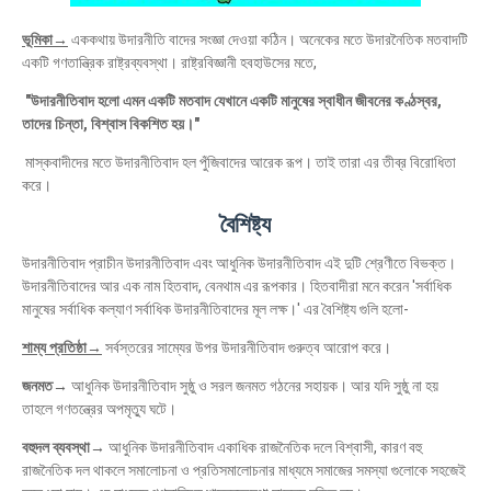
ভূমিকা→
এককথায় উদারনীতি বাদের সংজ্ঞা দেওয়া কঠিন। অনেকের মতে উদারনৈতিক মতবাদটি
একটি গণতান্ত্রিক রাষ্ট্রব্যবস্থা। রাষ্ট্রবিজ্ঞানী হবহাউসের মতে,
"উদারনীতিবাদ হলো এমন একটি মতবাদ যেখানে একটি মানুষের স্বাধীন জীবনের কণ্ঠস্বর,
তাদের চিন্তা, বিশ্বাস বিকশিত হয়।"
মাস্কবাদীদের মতে উদারনীতিবাদ হল পুঁজিবাদের আরেক রূপ। তাই তারা এর তীব্র বিরোধিতা
করে।
বৈশিষ্ট‍্য‍
উদারনীতিবাদ প্রাচীন উদারনীতিবাদ এবং আধুনিক উদারনীতিবাদ এই দুটি শ্রেণীতে বিভক্ত।
উদারনীতিবাদের আর এক নাম হিতবাদ, বেনথাম এর রূপকার। হিতবাদীরা মনে করেন 'সর্বাধিক
মানুষের সর্বাধিক কল্যাণ সর্বাধিক উদারনীতিবাদের মূল লক্ষ।' এর বৈশিষ্ট্য গুলি হলো-
শাম্য প্রতিষ্ঠা→
সর্বস্তরের সাম্যের উপর উদারনীতিবাদ গুরুত্ব আরোপ করে।
জনমত→
আধুনিক উদারনীতিবাদ সুষ্ঠু ও সরল জনমত গঠনের সহায়ক। আর যদি সুষ্ঠু না হয়
তাহলে গণতন্ত্রের অপমৃত্যু ঘটে।
বহুদল ব্যবস্থা→
আধুনিক উদারনীতিবাদ একাধিক রাজনৈতিক দলে বিশ্বাসী, কারণ বহু
রাজনৈতিক দল থাকলে সমালোচনা ও প্রতিসমালোচনার মাধ্যমে সমাজের সমস্যা গুলোকে সহজেই