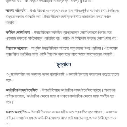
তুলে ধরা যায়। এর মাধ্যমে গণতান্ত্রিক শাসনব্যবস্থা সাফল্য মন্ডিত হয়।
সরকার পরিবর্তন→
উদারনীতিবাদের অন্যতম নিতে হলো শান্তিপূর্ণ ও সংবিধান উপায় নির্বাচনের
মাধ্যমে সরকার পরিবর্তন করা। উদারনীতিবাদ বৈপল্বিক উপায়ে রাজনৈতিক ক্ষমতা দখলে
বিরোধী।
সর্বাধিক ভোটাধিকার→
উদারনীতিবাদ সর্বজনীন প্রাপ্তবয়স্ক ভোটাধিকারকে শিকার করে
এইভাবে জনগণের সার্বভৌমত্ব প্রতিষ্ঠিত হয়। জাতি-ধর্ম নির্বিশেষে সকলের ভোটাধিকার পায়।
নিরপেক্ষ আন্দোলন→
আধুনিক উদারনীতিবাদ আইনের অনুশাসনের উপর প্রতিষ্ঠা। এই মতবাদ
ন্যায় বিচার প্রতিষ্ঠার জন্য একটি নিরপেক্ষ আদালতের হাতে ক্ষমতা হস্তান্তরের পক্ষবাদী।
মূল্যায়ন
শুধু মার্কসবাদীরা নয় অন্যান্য অনেক রাষ্ট্রবিজ্ঞানী ও উদারনীতিবাদের সমালোচনা করেছে তাদের
মতে–
অর্থনৈতিক সাম্য উপেক্ষিত→
উদারনীতিবাদে অর্থনৈতিক সাম্য উপেক্ষিত হয়েছে। অধ্যাপক
লাস্কি বলেছেন, 'অর্থনৈতিক ক্ষেত্রে সাম্য না থাকলে রাজনৈতিক ক্ষেত্রে সাম্য অর্থহীন হয়ে
পড়ে।'
জনমত অবহেলিত→
উদারনীতিবাদেও জনমত সঠিক ভাবে প্রকাশিত হতে পারেনা। অধ্যাপক
লাস্কির ভাষায় 'যে সমাজে অর্থনৈতিক অসাম্য থাকে সেই সমাজের সুষ্ঠু জনমত তৈরী হতে পারে
না।