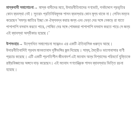
মাস্কবাদী সমালোচনা→
মাস্ক বাদীদের মতে, উদারনীতিবাদের গণভোট, গনউদ্দোগ প্রভৃতির
কোন ব্যবস্থা নেই। সুতরাং প্রতিনিধিমূলক শাসন ব্যবস্থার কোন মূল্য থাকে না। লেনিন মন্তব
করেছেন 'সমগ্র জাতির ইচ্ছা কে ঐক্যবদ্ধ করার জন্য এবং ভেড়া দের সঙ্গে নেকড়ে রা যাতে
পাশাপাশি বসবাস করতে পারে, শোষিত দের সঙ্গে শোষকরা পাশাপাশি বসবাস করতে পারে সে জন্য
এই ব্যাবস্থা অস্বীকার হয়েছে।'
উপসংহার→
উল্লেখিত সমালোচনা সত্ত্বেও এর একটি ঐতিহাসিক গুরুত্ব আছে।
উদারনীতিবাদিই প্রথম মানবতাবাদ দৃষ্টিভঙ্গির জন্ম দিয়েছে। সাম‍্য, মৈত্রীও ভালোবাসার বাণী
প্রচার করেছে। এটি একটি প্রগতিশীল জীবনাদর্শ এই মতবাদ অন্ধ বিশ্বাসের পরিবর্তে যুক্তিকে
রাষ্ট্রবিজ্ঞানের অঙ্গনে দাড় করেছেন। এই মতবাদ গণতান্ত্রিক শাসন ব্যাবস্থার ভিত্তি রচনা
হয়েছে।