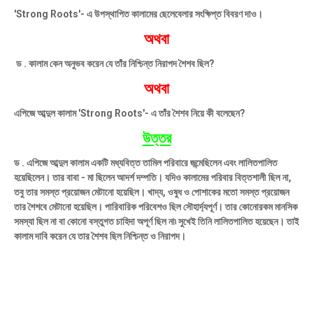
'Strong Roots'- এ উপস্থাপিত কালামের ছেলেবেলার সংক্ষিপ্ত বিবরণ দাও।
অথবা
ড . কালাম কেন অনুভব করেন যে তাঁর নিশ্চিন্ত নিরাপদ শৈশব ছিল?
অথবা
এপিজে আব্দুল কালাম 'Strong Roots'- এ তাঁর শৈশব নিয়ে কী বলেছেন?
উত্তর
ড . এপিজে আব্দুল কালাম একটি মধ্যবিত্ত তামিল পরিবারে জন্মেছিলেন এবং লালিতপালিত
হয়েছিলেন। তার বাবা - মা ছিলেন আদর্শ দম্পতি। যদিও কালামের পরিবার বিত্তশালী ছিল না,
তবু তার সমস্ত প্রয়ােজন মেটানাে হয়েছিল। খাদ্য, ওষুধ ও পােশাকের মতাে সমস্ত প্রয়ােজন
তার শৈশবে মেটানাে হয়েছিল। পারিবারিক পরিবেশও ছিল সৌহার্দ্যপূর্ণ। তার কোনােরকম মানসিক
সমস্যা ছিল না বা কোনাে বস্তুগত চাহিদা অপূর্ণ ছিল না৷ সুখেই তিনি লালিতপালিত হয়েছেন। তাই
কালাম দাবি করেন যে তার শৈশব ছিল নিশ্চিন্ত ও নিরাপদ।