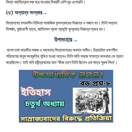
কিন্ত মহাবিদ্রোহ শুরু হয়ে যাওয়ায় বিষয়টি বেশি দূর এগোয়নি।
iv) অন্যান্য সংস্কার→
বিদ্যাসাগর তৎকালীন বিভিন্ন সামাজিক কুসংস্কারের বিরুদ্ধে ও সজাগ হন। তিনি সন্তান
বিসর্জন, কুষ্ঠরোগী হত্যা, জাতিভেদ প্রথা প্রভৃতি কুপ্রথার বিরুদ্ধে স্বচর হন।
উপসংহার→
বাংলা তথা ভারতীয় সমাজ ও সভ্যতায় বিদ্যাসাগরের অবদান অসীম। চিরাচরিত রক্ষণশীল
পরিবেশের মানুষ সংস্কৃতির পন্ডিত হওয়া সত্বেও তিনি অতি সহজে পাশ্চাত্য ভাবধারা কে গ্রহণ
করেছিলেন। তাই কবি রবীন্দ্রনাথের মতে 'ভীরু দেশে তিনি ছিলেন এক মাত্র পুরুষ সিংহ'।