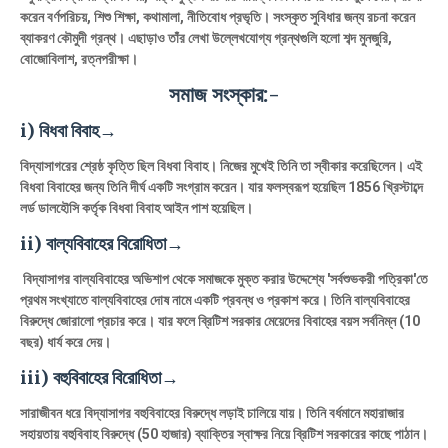
করেন বর্ণপরিচয়, শিশু শিক্ষা, কথামালা, নীতিবোধ প্রভৃতি। সংস্কৃত সুবিধার জন্য রচনা করেন
ব্যাকরণ কৌমুদী গ্রন্থ। এছাড়াও তাঁর লেখা উল্লেখযোগ্য গ্রন্থগুলি হলো শব্দ মুনজুরি,
বোজোবিলাশ, রত্নপরীক্ষা।
সমাজ সংস্কার:-
i) বিধবা বিবাহ→
বিদ্যাসাগরের শ্রেষ্ঠ কৃত্তি ছিল বিধবা বিবাহ। নিজের মুখেই তিনি তা স্বীকার করেছিলেন। এই
বিধবা বিবাহের জন্য তিনি দীর্ঘ একটি সংগ্রাম করেন। যার ফলস্বরূপ হয়েছিল 1856 খ্রিস্টাব্দে
লর্ড ডালহৌসি কর্তৃক বিধবা বিবাহ আইন পাশ হয়েছিল।
ii) বাল্যবিবাহের বিরোধিতা→
বিদ্যাসাগর বাল্যবিবাহের অভিশাপ থেকে সমাজকে মুক্ত করার উদ্দেশ্যে 'সর্বশুভকরী পত্রিকা'তে
প্রথম সংখ্যাতে বাল্যবিবাহের দোষ নামে একটি প্রবন্ধ ও প্রকাশ করে। তিনি বাল্যবিবাহের
বিরুদ্ধে জোরালো প্রচার করে। যার ফলে ব্রিটিশ সরকার মেয়েদের বিবাহের বয়স সর্বনিম্ন (10
বছর) ধার্য করে দেয়।
iii) বহুবিবাহের বিরোধিতা→
সারাজীবন ধরে বিদ্যাসাগর বহুবিবাহের বিরুদ্ধে লড়াই চালিয়ে যায়। তিনি বর্ধমানে মহারাজার
সহায়তায় বহুবিবাহ বিরুদ্ধে (50 হাজার) ব্যাক্তির স্বাক্ষর নিয়ে ব্রিটিশ সরকারের কাছে পাঠান।