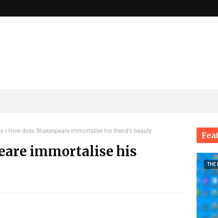
ay
How does Shakespeare immortalise his friend's beauty
Fea
are immortalise his
THE