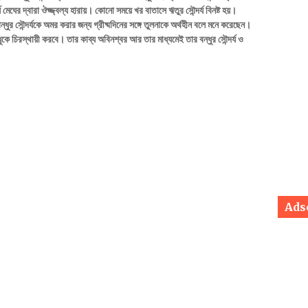
ঘের দ্বারা ঔজ্জ্বল্য হারায়। কোনাে সময়ে খর বাতাসে ঋতুর সৌন্দর্য বিনষ্ট হয়।
ার বন্ধুর সৌন্দর্যকে অমর করার জন্য গ্রীষ্মদিনের সঙ্গে তুলনাকে অর্থহীন বলে মনে করেছেন।
ুকে চিরস্থায়ী করবে। তার কাব্য অবিনশ্বর আর তার মাধ্যমেই তার বন্ধুর সৌন্দর্য ও
Ads