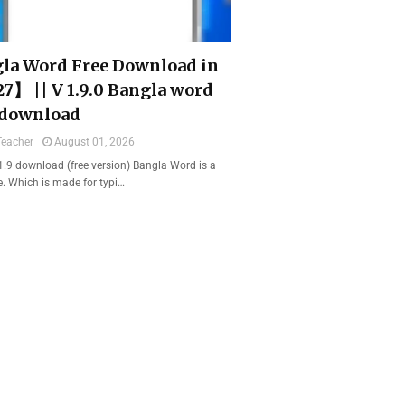
la Word Free Download in
7】 || V 1.9.0 Bangla word
 download
Teacher
August 01, 2026
1.9 download (free version) Bangla Word is a
e. Which is made for typi…