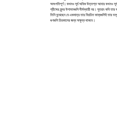
অসংগতিপূর্ণ। কখনও সূর্য অধিক উত্তপ্ত আবার কখনও সূর্য মে
গ্রীষ্মের সুন্দর উপাদানগুলি দীর্ঘস্থায়ী নয়। সুতরাং কবি ত
তিনি বুঝেছেন যে একমাত্র তার বিরচিত কাব্যগুলিই তার বন্ধ
গুণগুলি চিরকালের জন্য অক্ষুন্ন থাকবে।