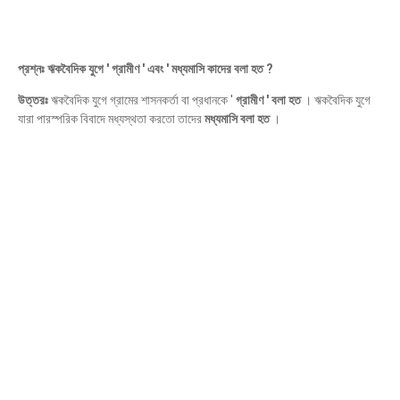
প্রশ্নঃ ঋকবৈদিক যুগে ' গ্রামীণ ' এবং ' মধ্যমাসি কাদের বলা হত ?
উত্তরঃ
ঋকবৈদিক যুগে গ্রামের শাসনকর্তা বা প্রধানকে '
গ্রামীণ ' বলা হত
। ঋকবৈদিক যুগে
যারা পারস্পরিক বিবাদে মধ্যস্থতা করতো তাদের
মধ্যমাসি বলা হত
।