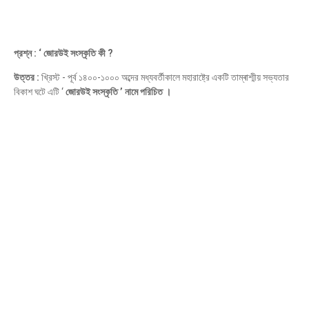
প্রশ্ন : ‘ জোরউই সংস্কৃতি কী ?
উত্তর :
খ্রিস্ট - পূর্ব ১৪০০-১০০০ অব্দের মধ্যবর্তীকালে মহারাষ্ট্রে একটি তাম্ৰাশ্মীয় সভ্যতার
বিকাশ ঘটে এটি ‘
জোরউই সংস্কৃতি ’ নামে পরিচিত ।