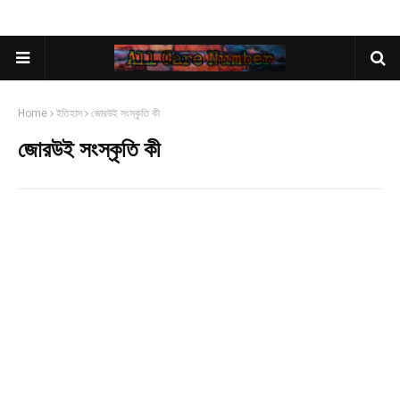
Home
ইতিহাস
জোরউই সংস্কৃতি কী
জোরউই সংস্কৃতি কী