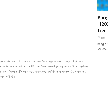
Bang
【202
free
Test 
bangla 
softwar
াম্বর ও দিগম্বর । উত্তর ভারতের যেসব জৈনরা স্থূলভদ্রের নেতৃত্বে পার্শ্বনাথের মত
বং দক্ষিণ ভারতে অভিপ্রয়াণকারী যেসব জৈনরা ভদ্রবাহুর নেতৃত্বে মহাবীরের অনুশাসন
া হত । দিগম্বররা বিশ্বাস করত সাধুসম্ভের ক্ষুধাপিপাসা বা ধনসম্পত্তি থাকবে না ,
 নরমপন্থী ছিল ।