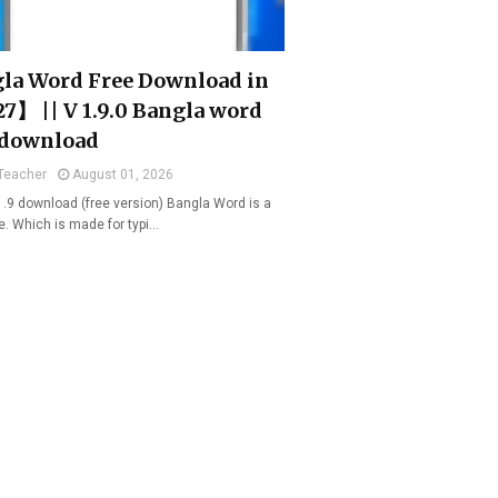
la Word Free Download in
7】 || V 1.9.0 Bangla word
 download
Teacher
August 01, 2026
1.9 download (free version) Bangla Word is a
e. Which is made for typi…