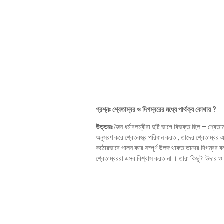
প্রশ্নঃ শ্বেতাম্বর ও দিগম্বরের মধ্যে পার্থক্য কোথায় ?
উত্তরঃ
জৈন ধর্মাবলম্বীরা দুটি ভাগে বিভক্ত ছিল – শ্বেত
অনুসরণ করে শ্বেতবস্ত্র পরিধান করত , তাদের শ্বেতাম্বর এ
কঠোরভাবে পালন করে সম্পূর্ণ উলঙ্গ থাকত তাদের দিগম্বর বল
শ্বেতাম্বররা এসব বিশ্বাস করত না । তারা কিছুটা উদার ও