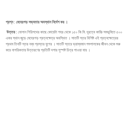
প্রশ্ন : মেহেরগড় সভ্যতার অবস্থান নির্দেশ কর ।
উত্তর :
বোলান গিরিপথের কাছে কোয়েটা শহর থেকে ১৫০ কি.মি. দূরত্বে কাচ্চি সমভূমিতে ৫০০
একর স্থান জুড়ে মেহেরগড় প্রত্নক্ষেত্র অবস্থিত । সাতটি স্তর বিশিষ্ট এই প্রত্নক্ষেত্রের
প্রথম তিনটি স্তর নব্য প্রস্তর যুগের । সাতটি স্তরে ভ্রাম্যমান পশুপালকের জীবন থেকে শুরু
করে নাগরিকতায় উত্তরণের প্রতিটি দশার সুস্পষ্ট চিত্র পাওয়া যায় ।