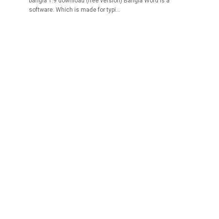
bangla 1.9 download (free version) Bangla Word is a
software. Which is made for typi…