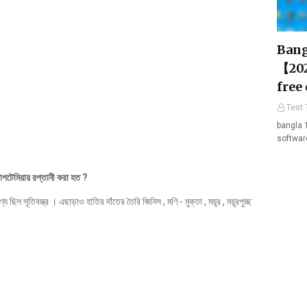
Bang
【202
free
Test 
bangla 
softwar
োপটেমিয়ায় রপ্তানী করা হত ?
 ছিল সূতিবস্ত্র । এছাড়াও হাতির দাঁতের তৈরি জিনিস , মণি - মুক্তা , ময়ূর , ময়ূরপুচ্ছ