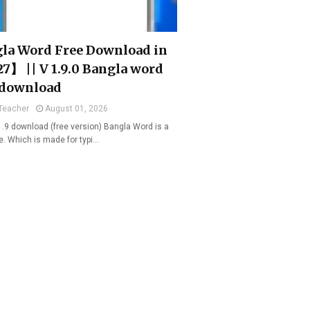
la Word Free Download in
7】 || V 1.9.0 Bangla word
 download
Teacher
August 01, 2026
1.9 download (free version) Bangla Word is a
e. Which is made for typi…