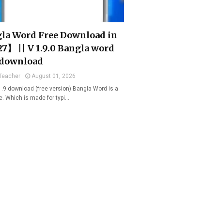
la Word Free Download in
7】 || V 1.9.0 Bangla word
 download
Teacher
August 01, 2026
1.9 download (free version) Bangla Word is a
e. Which is made for typi…