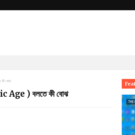
ে কী বোঝ
Fea
thic Age ) বলতে কী বোঝ
THE