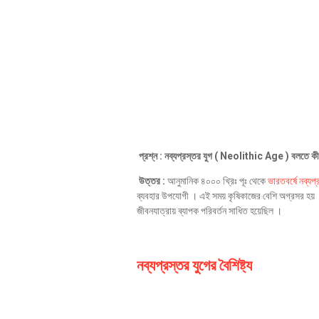
প্রশ্ন : নব্যপ্রস্তর যুগ ( Neolithic Age ) বলতে ক
উত্তর :
আনুমানিক ৪০০০ খ্রিঃ পূঃ থেকে
ভারতবর্ষে নব্যপ্রস
ব্যবহার উপযোগী । এই সময় কৃষিকাজের বেশি অগ্রসর হয় । ম
জীবনযাত্রায় ব্যাপক পরিবর্তন সাধিত হয়েছিল ।
নব্যপ্রস্তর যুগের বৈশিষ্ট্য