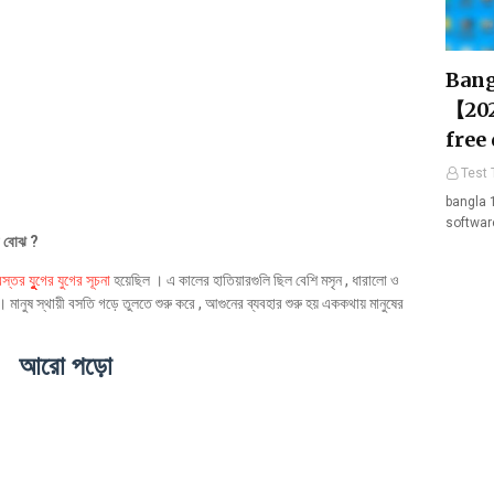
Bang
【202
free
Test 
bangla 
softwar
ী বোঝ ?
্তর যুুুুুগের যুগের সূচনা
হয়েছিল । এ কালের হাতিয়ারগুলি ছিল বেশি মসৃন , ধারালো ও
ানুষ স্থায়ী বসতি গড়ে তুলতে শুরু করে , আগুনের ব্যবহার শুরু হয় এককথায় মানুষের
আরো পড়ো