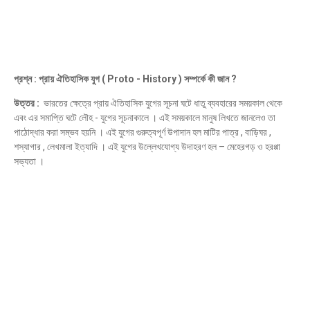
প্রশ্ন : প্রায় ঐতিহাসিক যুগ ( Proto - History ) সম্পর্কে কী জান ?
উত্তর :
ভারতের ক্ষেত্রে প্রায় ঐতিহাসিক যুগের সূচনা ঘটে ধাতু ব্যবহারের সময়কাল থেকে
এবং এর সমাপ্তি ঘটে লৌহ - যুগের সূচনাকালে । এই সময়কালে মানুষ লিখতে জানলেও তা
পাঠোদ্ধার করা সম্ভব হয়নি । এই যুগের গুরুত্বপূর্ণ উপাদান হল মাটির পাত্র , বাড়িঘর ,
শস্যাগার , লেখমালা ইত্যাদি । এই যুগের উল্লেখযোগ্য উদাহরণ হল – মেহেরগড় ও হরপ্পা
সভ্যতা ।