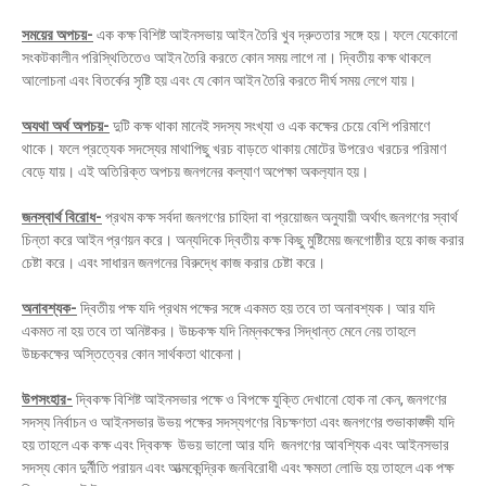
সময়ের অপচয়-
এক কক্ষ বিশিষ্ট আইনসভায় আইন তৈরি খুব দ্রুততার সঙ্গে হয়। ফলে যেকোনো
সংকটকালীন পরিস্থিতিতেও আইন তৈরি করতে কোন সময় লাগে না। দ্বিতীয় কক্ষ থাকলে
আলোচনা এবং বিতর্কের সৃষ্টি হয় এবং যে কোন আইন তৈরি করতে দীর্ঘ সময় লেগে যায়।
অযথা অর্থ অপচয়-
দুটি কক্ষ থাকা মানেই সদস্য সংখ্যা ও এক কক্ষের চেয়ে বেশি পরিমাণে
থাকে। ফলে প্রত্যেক সদস্যের মাথাপিছু খরচ বাড়তে থাকায় মোটের উপরেও খরচের পরিমাণ
বেড়ে যায়। এই অতিরিক্ত অপচয় জনগনের কল্যাণ অপেক্ষা অকল‍্যান হয়।
জনস্বার্থ বিরোধ-
প্রথম কক্ষ সর্বদা জনগণের চাহিদা বা প্রয়োজন অনুযায়ী অর্থাৎ জনগণের স্বার্থ
চিন্তা করে আইন প্রণয়ন করে। অন্যদিকে দ্বিতীয় কক্ষ কিছু মুষ্টিমেয় জনগোষ্ঠীর হয়ে কাজ করার
চেষ্টা করে। এবং সাধারন জনগনের বিরুদ্ধে কাজ করার চেষ্টা করে।
অনাবশ্যক-
দ্বিতীয় পক্ষ যদি প্রথম পক্ষের সঙ্গে একমত হয় তবে তা অনাবশ্যক। আর যদি
একমত না হয় তবে তা অনিষ্টকর। উচ্চকক্ষ যদি নিম্নকক্ষের সিদ্ধান্ত মেনে নেয় তাহলে
উচ্চকক্ষের অস্তিত্বের কোন সার্থকতা থাকেনা।
উপসংহার-
দ্বিকক্ষ বিশিষ্ট আইনসভার পক্ষে ও বিপক্ষে যুক্তি দেখানো হোক না কেন, জনগণের
সদস্য নির্বাচন ও আইনসভার উভয় পক্ষের সদস্যগণের বিচক্ষণতা এবং জনগণের শুভাকাঙ্ক্ষী যদি
হয় তাহলে এক কক্ষ এবং দ্বিকক্ষ উভয় ভালো আর যদি জনগণের আবশ্যিক এবং আইনসভার
সদস্য কোন দুর্নীতি পরায়ন এবং আত্মকেন্দ্রিক জনবিরোধী এবং ক্ষমতা লোভি হয় তাহলে এক পক্ষ