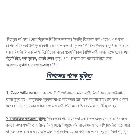
বিশ্বের অধিকাংশ দেশে দ্বিকক্ষ বিশিষ্ট আইনসভার উপস্থিতি লক্ষ্য করা গেলেও, এক কক্ষ
বিশিষ্ট আইনসভা উপস্থিত দেখা যায়। এক কক্ষ না দ্বিকক্ষ বিশিষ্ট আইনসভা শ্রেষ্ঠ তা নিয়ে যে
সকল বিজ্ঞানী বিতর্কে অংশ নিয়েছিলেন তাদের মধ্যে দ্বিকক্ষ বিশিষ্ট আইনসভার পক্ষে হলেন-
জন
স্টুয়ার্ট মিল, লর্ড ব্রাইস, হেনরি মেহন
প্রমুখ গণ। বিপক্ষে যারা বলেছেন তাঁরা হলো
অধ্যাপক
ল‍্যাস্কি, বেনথাম, ক্সাঙ্ক লিন
বিপক্ষের পক্ষে যুক্তি
1. উন্নত আইন প্রনয়ন
-
এক কক্ষ বিশিষ্ট আইনসভায় দ্রুত আইন তৈরি হয় এবং আইনগুলি
ত্রুটিযুক্ত হয়। অন্যদিকে দ্বিকক্ষ বিশিষ্ট আইনসভা দুটি কক্ষে আলোচনা হওয়ার ফলে এখানে
আবেগ বা প্রঙ্গার কোন স্থান না থাকায় আইনগুলি অনেক উন্নত এবং ত্রুটি মুক্ত হয়।
2 রাজনৈতিক সচেতনতা বৃদ্ধি-
দ্বিকক্ষ বিশিষ্ট আইনসভা একটি পক্ষ অন্যায় ভাবে আইন রচনা
করলে, ওপর পক্ষতি তার বিচার বিশ্লেষণের মাধ্যমে ওই আইন সংশোধনের প্রিয়জনিতা তুলে ধরে
যা থেকে জনগণের মধ্যে রাজনৈতিক বিশ্লেষণ এবং রাজনৈতিক সচেতনতা প্রচুর পরিমাণে বৃদ্ধি